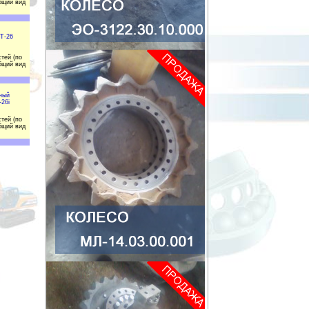
бщий вид
Т-26
тей (по
бщий вид
ный
-26i
тей (по
бщий вид