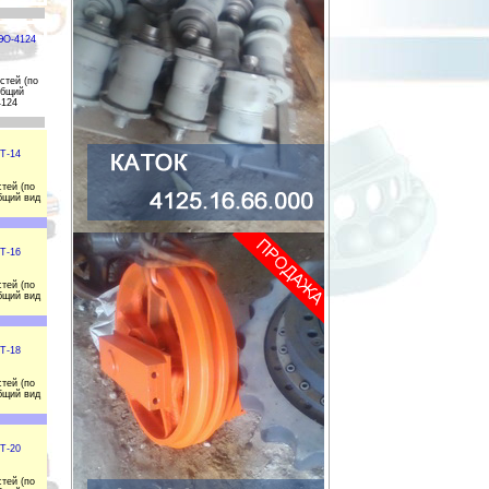
ЭО-4124
стей (по
общий
4124
Т-14
тей (по
бщий вид
Т-16
тей (по
бщий вид
Т-18
тей (по
бщий вид
Т-20
тей (по