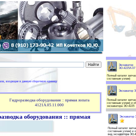
Экскаватор
ЭО-4225А-07
Полный каталог запчас
составным узлам)
тали, входящие в данную сборочную единицу
Экскаватор 
Гидроразводка оборудования :: прямая лопата
Полный каталог запчас
составным узлам) и о
4121А.05.11.000
экскаватора ЭО-4225
азводка оборудования :: прямая
Экскаватор 
Полный каталог запча
составным узлам) и 
вид экскаватора ЭО-