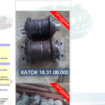
тей (по
ЭО-4225
тей (по
бщий вид
ЭО-4121
стей (по
общий
4121