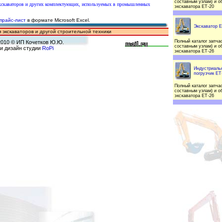
составным узлам) и о
экскаваторов и других комплектующих, используемых в промышленных
экскаватора ЕТ-20
прайс-лист
в формате Microsoft Excel.
Экскаватор Е
 экскаваторов и другой строительной техники
Полный каталог запчас
2010
© ИП Кочетков Ю.Ю.
составным узлам) и о
 и дизайн студии
RoPi
экскаватора ЕТ-26
Индустриаль
погрузчик ЕТ
Полный каталог запчас
составным узлам) и о
экскаватора ЕТ-26