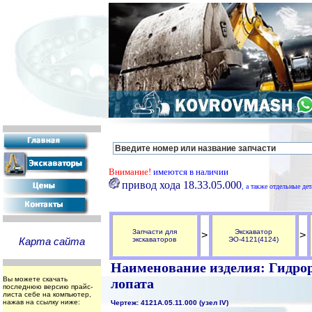
Внимание!
имеются в наличии
привод хода 18.33.05.000
, а также отдельные де
Запчасти для
Экскаватор
>
>
Карта сайта
экскаваторов
ЭО-4121(4124)
Наименование изделия: Гидрор
Вы можете скачать
лопата
последнюю версию прайс-
листа себе на компьютер,
нажав на ссылку ниже:
Чертеж: 4121А.05.11.000 (узел IV)