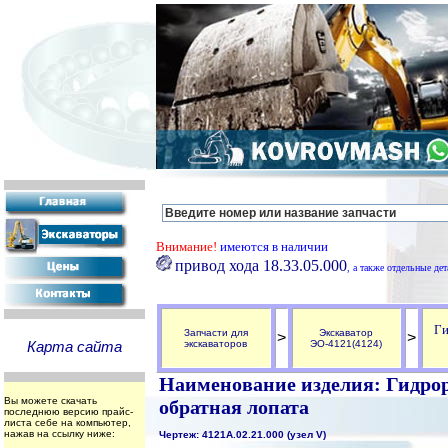
Внимание!
имеются в наличии
привод хода 18.33.05.000
, а также отдельные де
Ги
Запчасти для
Экскаватор
>
>
Карта сайта
экскаваторов
ЭО-4121(4124)
Наименование изделия: Гидрора
Вы можете скачать
обратная лопата
последнюю версию прайс-
листа себе на компьютер,
нажав на ссылку ниже:
Чертеж: 4121А.02.21.000 (узел V)