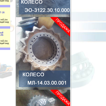
бщий вид
Т-26
тей (по
бщий вид
ный
-26i
тей (по
бщий вид