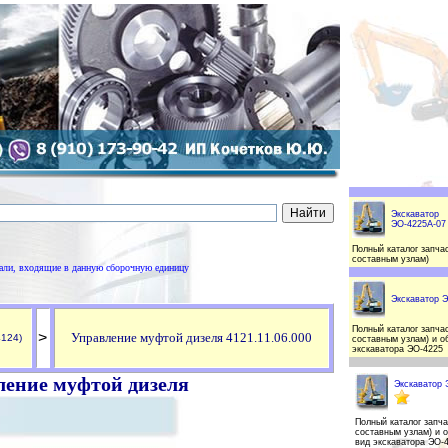
Экскаватор
ЭО-4225А-07
Полный каталог запчас
составным узлам)
тали, входящие в данную сборочную единицу
Экскаватор 
Полный каталог запчас
>
Управление муфтой дизеля 4121.11.06.000
4124)
составным узлам) и о
экскаватора ЭО-4225
ление муфтой дизеля
Экскаватор 
Полный каталог запча
составным узлам) и 
вид экскаватора ЭО-