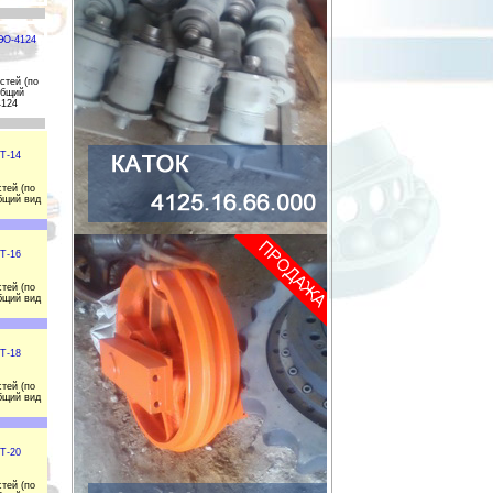
ЭО-4124
стей (по
общий
4124
Т-14
тей (по
бщий вид
Т-16
тей (по
бщий вид
Т-18
тей (по
бщий вид
Т-20
тей (по