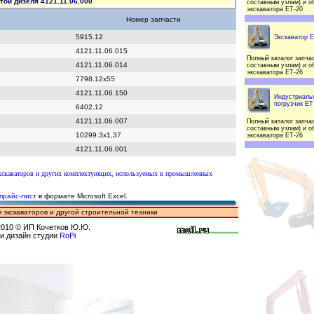
ой дизеля 4121.11.06.000
составным узлам) и о
экскаватора ЕТ-20
Номер запчасти
5915.12
Экскаватор Е
4121.11.06.015
Полный каталог запчас
4121.11.06.014
составным узлам) и о
экскаватора ЕТ-26
7798.12х55
4121.11.06.150
Индустриаль
погрузчик ЕТ
6402.12
4121.11.06.007
Полный каталог запчас
составным узлам) и о
10299.3х1,37
экскаватора ЕТ-26
4121.11.06.001
экскаваторов и других комплектующих, используемых в промышленных
прайс-лист
в формате Microsoft Excel.
 экскаваторов и другой строительной техники
2010
© ИП Кочетков Ю.Ю.
 и дизайн студии
RoPi