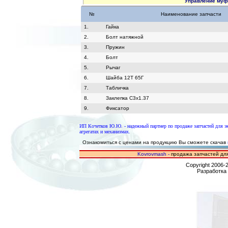
Управление муфт
№
Наименование запчасти
1.
Гайка
2.
Болт натяжной
3.
Пружин
4.
Болт
5.
Рычаг
6.
Шайба 12Т 65Г
7.
Табличка
8.
Заклепка С3х1.37
9.
Фиксатор
ИП Кочетков Ю.Ю. - надежный партнер по продаже запчастей для 
агрегатах и механизмах.
Ознакомиться с ценами на продукцию Вы сможете скачав
Kovrovmash -
продажа запчастей для
Copyright 2006-
Разработка