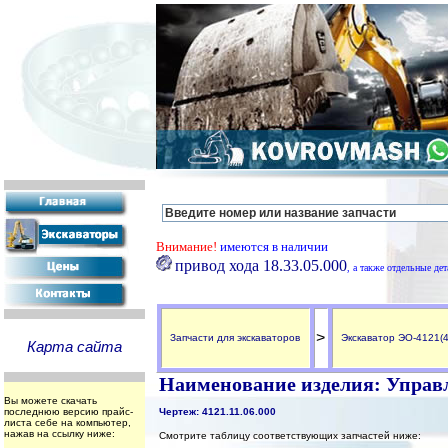
Внимание!
имеются в наличии
привод хода 18.33.05.000
, а также отдельные де
>
Запчасти для экскаваторов
Экскаватор ЭО-4121(
Карта сайта
Наименование изделия: Управ
Вы можете скачать
последнюю версию прайс-
Чертеж: 4121.11.06.000
листа себе на компьютер,
нажав на ссылку ниже:
Смотрите таблицу соответствующих запчастей ниже: