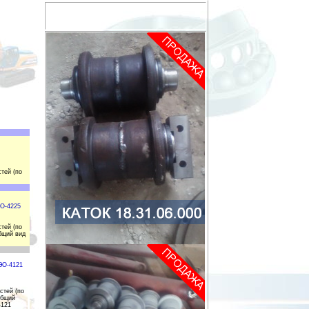
тей (по
ЭО-4225
тей (по
бщий вид
ЭО-4121
стей (по
общий
4121