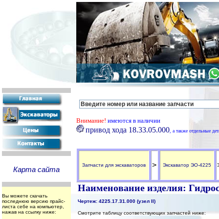
Внимание!
имеются в наличии
привод хода 18.33.05.000
, а также отдельные де
>
Запчасти для экскаваторов
Экскаватор ЭО-4225
Карта сайта
Наименование изделия: Гидрос
Вы можете скачать
последнюю версию прайс-
Чертеж: 4225.17.31.000 (узел II)
листа себе на компьютер,
нажав на ссылку ниже:
Смотрите таблицу соответствующих запчастей ниже: