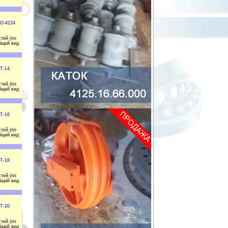
ЭО-4124
тей (по
бщий вид
Т-14
тей (по
бщий вид
Т-16
тей (по
бщий вид
Т-18
тей (по
бщий вид
Т-20
тей (по
бщий вид