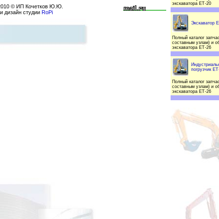
экскаватора ЕТ-20
2010
© ИП Кочетков Ю.Ю.
 и дизайн студии
RoPi
Экскаватор Е
Полный каталог запчас
составным узлам) и о
экскаватора ЕТ-26
Индустриаль
погрузчик ЕТ
Полный каталог запчас
составным узлам) и о
экскаватора ЕТ-26