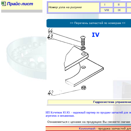
Прайс-лист
I
II
Номер узла на рисунке
VIII
IX
>> Перечень запчастей по номерам <<
Гидросистема управления 
ИП Кочетков Ю.Ю. - надежный партнер по продаже запчастей для 
агрегатах и механизмах.
Ознакомиться с ценами на продукцию Вы сможете скачав
Kovrovmash -
продажа запчастей для