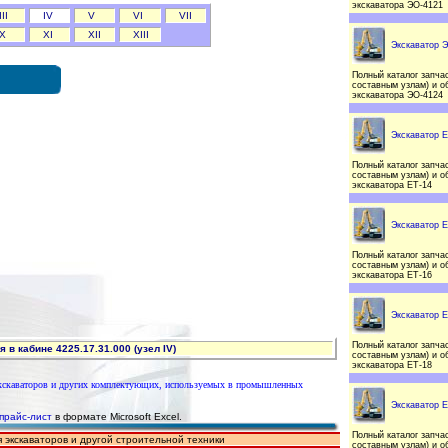
экскаватора ЭО-4121
III
IV
V
VI
VII
X
XI
XII
XIII
Экскаватор 
Полный каталог запчас
составным узлам) и о
экскаватора ЭО-4124
Экскаватор Е
Полный каталог запчас
составным узлам) и о
экскаватора ЕТ-14
Экскаватор Е
Полный каталог запчас
составным узлам) и о
экскаватора ЕТ-16
Экскаватор Е
Полный каталог запчас
в кабине 4225.17.31.000 (узел IV)
составным узлам) и о
экскаватора ЕТ-18
экскаваторов и других комплектующих, используемых в промышленных
Экскаватор Е
прайс-лист
в формате Microsoft Excel.
Полный каталог запчас
 экскаваторов и другой строительной техники
составным узлам) и о