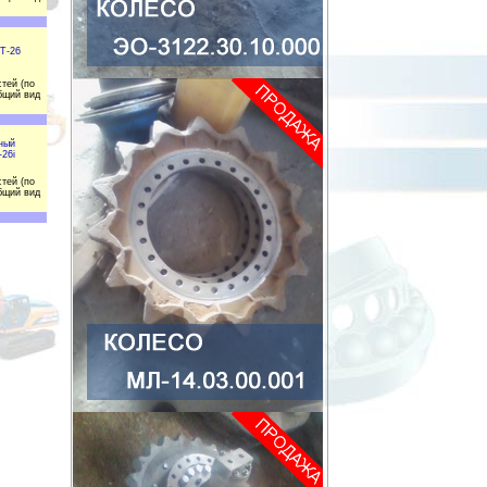
Т-26
тей (по
бщий вид
ный
-26i
тей (по
бщий вид