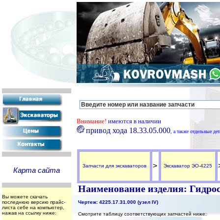
Внимание!
имеются в наличии
привод хода 18.33.05.000
, а также отдельные де
>
Запчасти для экскаваторов
Экскаватор ЭО-4225
Карта сайта
Наименование изделия: Гидрос
Вы можете скачать
последнюю версию прайс-
Чертеж: 4225.17.31.000 (узел IV)
листа себе на компьютер,
нажав на ссылку ниже:
Смотрите таблицу соответствующих запчастей ниже: