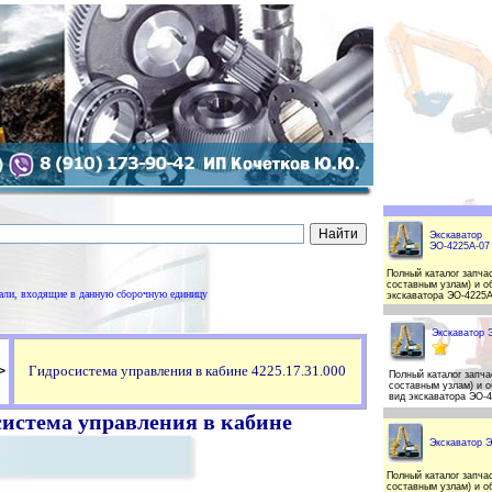
Экскаватор
ЭО-4225А-07
Полный каталог запчас
составным узлам) и о
тали, входящие в данную сборочную единицу
экскаватора ЭО-4225А
Экскаватор 
>
Гидросистема управления в кабине 4225.17.31.000
Полный каталог запча
составным узлам) и 
вид экскаватора ЭО-
истема управления в кабине
Экскаватор 
Полный каталог запчас
составным узлам) и о