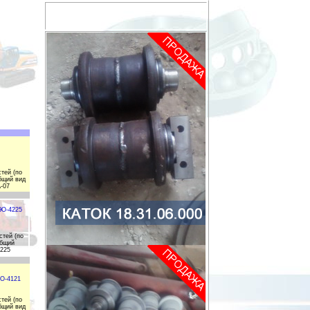
тей (по
бщий вид
-07
ЭО-4225
стей (по
общий
4225
ЭО-4121
тей (по
бщий вид